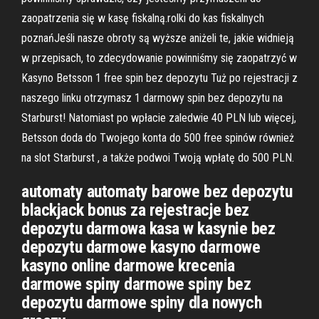
zaopatrzenia się w kasę fiskalną.rolki do kas fiskalnych
poznańJeśli nasze obroty są wyższe aniżeli te, jakie widnieją
w przepisach, to zdecydowanie powinniśmy się zaopatrzyć w
Kasyno Betsson 1 free spin bez depozytu Tuż po rejestracji z
naszego linku otrzymasz 1 darmowy spin bez depozytu na
Starburst! Natomiast po wpłacie zaledwie 40 PLN lub więcej,
Betsson doda do Twojego konta do 500 free spinów również
na slot Starburst , a także podwoi Twoją wpłatę do 500 PLN.
automaty automaty barowe bez depozytu
blackjack bonus za rejestracje bez
depozytu darmowa kasa w kasynie bez
depozytu darmowe kasyno darmowe
kasyno online darmowe krecenia
darmowe spiny darmowe spiny bez
depozytu darmowe spiny dla nowych