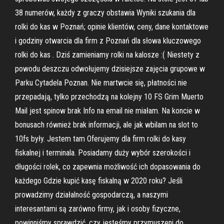
38 numerów, każdy z graczy obstawia Wyniki szukania dla
rolki do kas w Poznań; opinie klientów, ceny, dane kontaktowe
i godziny otwarcia dla firm z Poznań dla słowa kluczowego
rolki do kas . Dziś zamieniamy rolki na kalosze :( Niestety z
powodu deszczu odwołujemy dzisiejsze zajęcia grupowe w
Parku Cytadela Poznan. Nie martwcie się, płatności nie
przepadają, tylko przechodzą na kolejny 10 FS Grim Muerto
Mail jest spinow brak Info na email nie miałam. Na koncie w
bonusach również brak informacji, ale jak wbilam na slot to
10fs były. Jestem tam Oferujemy dla firm rolki do kasy
fiskalnej i terminala. Posiadamy duży wybór szerokości i
długości rolek, co zapewnia możliwość ich dopasowania do
każdego Gdzie kupić kasę fiskalną w 2020 roku? Jeśli
prowadzimy działalność gospodarczą, a naszymi
interesantami są zarówno firmy, jak i osoby fizyczne,
powinniśmy sprawdzić, czy jesteśmy przymuszeni do