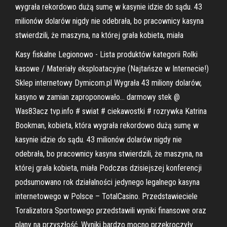
wygrała rekordowo dużą sumę w kasynie idzie do sądu. 43
milionów dolarów nigdy nie odebrała, bo pracownicy kasyna
stwierdzili, że maszyna, na której grała kobieta, miała
Kasy fiskalne Legionowo - Lista produktów kategorii Rolki
kasowe / Materiały eksploatacyjne (Najtańsze w Internecie!)
Sklep internetowy Dymicom.pl Wygrała 43 miliony dolarów,
kasyno w zamian zaproponowało… darmowy stek @
Was83acz tvp.info # swiat # ciekawostki # rozrywka Katrina
Bookman, kobieta, która wygrała rekordowo dużą sumę w
kasynie idzie do sądu. 43 milionów dolarów nigdy nie
odebrała, bo pracownicy kasyna stwierdzili, że maszyna, na
której grała kobieta, miała Podczas dzisiejszej konferencji
podsumowano rok działalności jedynego legalnego kasyna
internetowego w Polsce – TotalCasino. Przedstawieciele
Toralizatora Sportowego przedstawili wyniki finansowe oraz
plany na przyszłość. Wyniki bardzo mocno przekroczyły