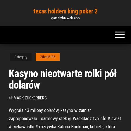
Skip
texas holdem king poker 2
to
gamelvbn.web.app
the
content
Category
Zibell6196
Kasyno nieotwarte rolki pół
dolarów
By
MARK ZUCKERBERG
Wygrała 43 miliony dolarów, kasyno w zamian
zaproponowało… darmowy stek @ Was83acz tvp.info # swiat
# ciekawostki # rozrywka Katrina Bookman, kobieta, która