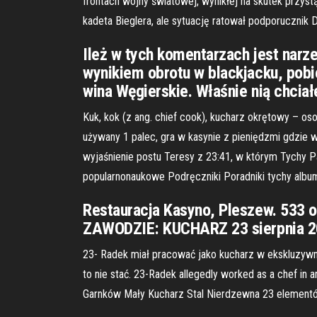
frontach wojny światowej, wynikłej na skutek przys
kadeta Bieglera, ale sytuację ratował podporucznik 
Ileż w tych komentarzach jest narze
wynikiem obrotu w blackjacku, pobi
wina Węgierskie. Właśnie nią chciał
Kuk, kok (z ang. chief cook), kucharz okrętowy – os
używany 1 palec, gra w kasynie z pieniędzmi gdzie w
wyjaśnienie postu Teresy z 23:41, w którym Tychy 
popularnonaukowe Podręczniki Poradniki tychy albumy
Restauracja Kasyno, Pleszew. 53
ZAWODZIE: KUCHARZ 23 sierpnia 20
23- Radek miał pracować jako kucharz w ekskluzywne
to nie stać. 23-Radek allegedly worked as a chef in a
Garnków Mały Kucharz Stal Nierdzewna 23 elementów