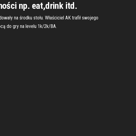
ści np. eat,drink itd.
owały na środku stołu. Właściciel AK trafił swojego
ócą do gry na levelu 1k/2k/BA.