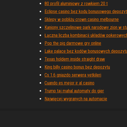
80 profil aluminiowy z rowkiem 20 t
Eclipse casino bez kodu bonusowego depozy
Sklepy w pobliżu crown casino melbourne
Kaniony szczelinowe park narodowy zion w sta
Łączna liczba kombinacji układów pokerowyc
Pop the pig darmowe gry online
Lake palace bez kodów bonusowych depozyt
Texas holdem inside straight draw
King billy casino bonus bez depozytu
Cs 1.6 gniazdo serwera yetkileri
Cuando es mejor ir al casino
Trump taj mahal automaty do gier
Najwięcej wygranych na automacie