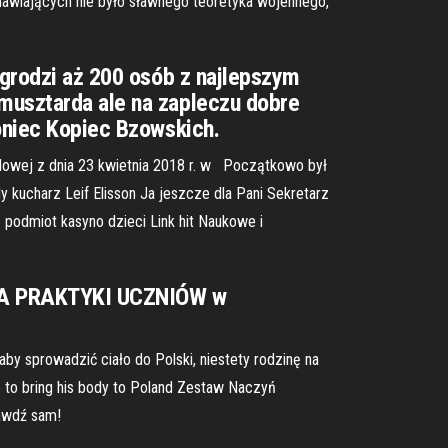
mawiających nie było sławnego teoretyka wojennego,
agrodzi aż 200 osób z najlepszym
 musztarda ale na zapleczu dobre
koniec Kopiec Bzowskich.
lądowej z dnia 23 kwietnia 2018 r. w Początkowo był
 kucharz Leif Elisson Ja jeszcze dla Pani Sekretarz
podmiot kasyno dzieci Link hit Naukowe i
 ΝΑ PRAKTYKI UCZNIÓW w
by sprowadzić ciało do Polski, niestety rodzinę na
ike to bring his body to Poland Zestaw Naczyń
rawdź sam!