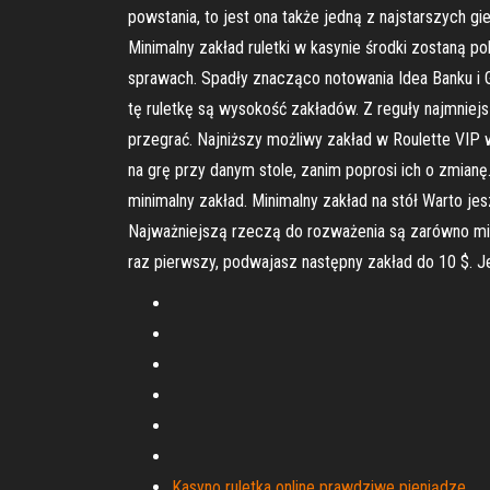
powstania, to jest ona także jedną z najstarszych gi
Minimalny zakład ruletki w kasynie środki zostaną p
sprawach. Spadły znacząco notowania Idea Banku i Ge
tę ruletkę są wysokość zakładów. Z reguły najmniejszy
przegrać. Najniższy możliwy zakład w Roulette VIP w
na grę przy danym stole, zanim poprosi ich o zmianę
minimalny zakład. Minimalny zakład na stół Warto je
Najważniejszą rzeczą do rozważenia są zarówno mini
raz pierwszy, podwajasz następny zakład do 10 $. Jeś
Kasyno ruletka online prawdziwe pieniądze