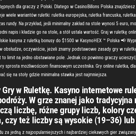
ępnych dla graczy z Polski. Dlatego w CasinoBillons Polska znajdziesz n
 wiele wariantów ruletki: ruletka europejska, ruletka francuska, ruletka
zas rundy. Na przykład, jeśli minimalny zakład na stole wynosi 5 euro,
dni napis i kładzie go na stole, a stół ustala wartość. Graj w ruletkę o
lskie kasyna z ruletką bonusy do $1500 w KasynoHEX ™ Polska 📢 Wyp
ą w obsłudze, oczywiście, jeżeli znamy podstawowe zasady gry w ruletk
to limit na jedno obstawiane pole. Jednak co powinno graczy ucieszyć,
ry sprosta możliwościom finansowym uczestnika. Gry online ruletka, dl
ć się na stoły gdzie minimalna stawka jest najmniejsza.
Gry w Ruletkę. Kasyno internetowe rule
podróży. W grze znanej jako tradycyjna
zą liczbę, różne grupy liczb, kolory cz
, czy też liczby są wysokie (19–36) lub 
odu za jedną z najpopularniejszych i najbardziej ciekawych gier związa