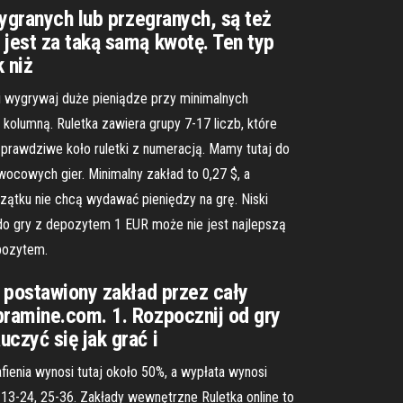
wygranych lub przegranych, są też
 jest za taką samą kwotę. Ten typ
 niż
i wygrywaj duże pieniądze przy minimalnych
kolumną. Ruletka zawiera grupy 7-17 liczb, które
 prawdziwe koło ruletki z numeracją. Mamy tutaj do
ocowych gier. Minimalny zakład to 0,27 $, a
zątku nie chcą wydawać pieniędzy na grę. Niski
do gry z depozytem 1 EUR może nie jest najlepszą
epozytem.
e postawiony zakład przez cały
bramine.com. 1. Rozpocznij od gry
czyć się jak grać i
ienia wynosi tutaj około 50%, a wypłata wynosi
13-24, 25-36. Zakłady wewnętrzne Ruletka online to