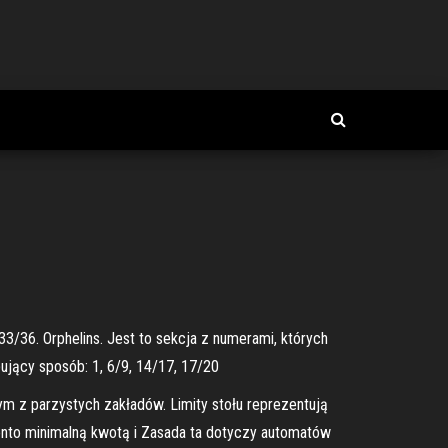
3/36. Orphelins. Jest to sekcja z numerami, których
ujący sposób: 1, 6/9, 14/17, 17/20
ym z parzystych zakładów. Limity stołu reprezentują
konto minimalną kwotą i Zasada ta dotyczy automatów