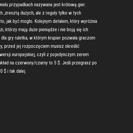
 wielu przypadkach nazywana jest królową gier.
 ,zresztą dużych, ale z reguły tylko w tych
to, jak być mogło. Kolejnym detalem, który wyróżnia
i, którzy mają duże pieniądze i nie boją się ich
 dla gry ruletka, w którym krupier pozwala graczom
ry, przed jej rozpoczęciem musisz określić
 wersji europejskiej, czyli z pojedynczym zerem
kład na czerwony/czarny to 5 $. Jeśli przegrasz po
$ i tak dalej.