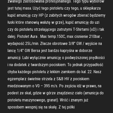
zwanego zastosowania profesjonalnego. Tego typu wyborów
jest tutaj masa. Użyć tego pistoletu czy tego, u sklepikarza
kupić amunicję czy HP (z zabitych wrogów zbierać będziemy
łuski które stanowią walutę w grze), kupić amunicję do uzi
czy do pistoletu strzelającego zatrutymi T-Shirtami (xD) i tak
dalej. Pistolet Aura . Max temp.150C, max cisnienie 210bar ,
wydajność 25L/min. Złacze obrotowe 3/8" GW / wyjście na
lancę 1/4" GW Bersa jest bardzo kapryśna w doborze
amunicji. Lubi wyłącznie amunicję o podwyższonej prędkości
i na dodatek z twardszym pociskiem. To jednak przypadłość
chyba każdego pistoletu z lekkim zamkiem do kal. 22. Nasz
egzemplarz świetnie strzela z S&B HV z pociskiem
miedziowanym o V0 – 395 m/s. Po zejściu idź w prawo, na
podest ze skał, gdzie w górze znajdziesz ciało (amunicja do
pistoletu maszynowego, granat). Wróć i znanym już
sposobem wespnij się na skałę. Z tej półki