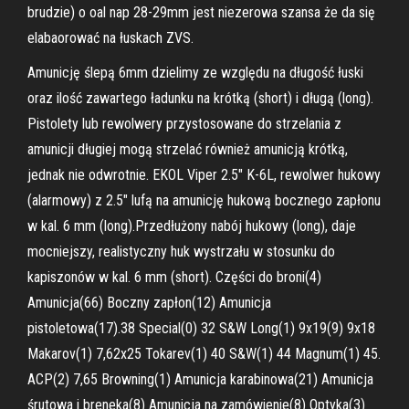
brudzie) o oal nap 28-29mm jest niezerowa szansa że da się
elabaorować na łuskach ZVS.
Amunicję ślepą 6mm dzielimy ze względu na długość łuski
oraz ilość zawartego ładunku na krótką (short) i długą (long).
Pistolety lub rewolwery przystosowane do strzelania z
amunicji długiej mogą strzelać również amunicją krótką,
jednak nie odwrotnie. EKOL Viper 2.5" K-6L, rewolwer hukowy
(alarmowy) z 2.5" lufą na amunicję hukową bocznego zapłonu
w kal. 6 mm (long).Przedłużony nabój hukowy (long), daje
mocniejszy, realistyczny huk wystrzału w stosunku do
kapiszonów w kal. 6 mm (short). Części do broni(4)
Amunicja(66) Boczny zapłon(12) Amunicja
pistoletowa(17).38 Special(0) 32 S&W Long(1) 9x19(9) 9x18
Makarov(1) 7,62x25 Tokarev(1) 40 S&W(1) 44 Magnum(1) 45.
ACP(2) 7,65 Browning(1) Amunicja karabinowa(21) Amunicja
śrutowa i breneka(8) Amunicja na zamówienie(8) Optyka(3)