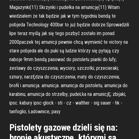
Magazynki(11) Skrzynki i pudełka na amunicję(11) Witam
wiedziałem że tak będzie jak w tym tygodniu bendą te
pobjeda Technology 400bar to już będzie dobrze.Sprowadzili
lipe teraz myślą jak się tego pozbyć zostało im ponad
2000paczek tej amunicji pewnie chcą wymienić te victory na
stare pobjeda ale do puki są ludzie którzy się pytają czy
naboje 9mm bendą pasować do pistoletu pianki do lufy;
zestawy do czyszczenia; wyciory; szczotki; przecieraki;
sznury; narzĘdzia do czyszczenia; maty do czyszczenia;
broŃ i amunicja. amunicja. amunicja do pistoletu; amunicja do
karabinu; amunicja do strzelby; pudeŁka na amunicjĘ; zbijaki;
ipsc. kabury ipsc-glock - sti - cz - walther - sig sauer - hk -
tanfoglio; Ładownice; pasy
Pistolety gazowe dzieli się na:
bronie akustyczne, którymi są