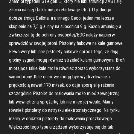
Znam przypadek G19 gen. 3, który nie lubi amunicji ZVS i się
zacina na niej (fajka, nie przeładowuje etc.). U jednego
dobrze śmiga Bellota, a u innego Geco, jeden ma lepsze
skupienie na 7,5 g a inny na subsonicu 9 g. Każdą amunicję a
zwłaszcza tą do ochrony osobistej/EDC należy najpierw
sprawdzić w swojej broni. Pistolety hukowe na kule gumowe
Rewolwery lub inne pistolety hukowe oprócz tego, że dają
głośny sygnał, mogą również strzelać kulami gumowymi. Broń
miotająca takie kule może również zostać wykorzystana do
samoobrony. Kule gumowe mogą być wystrzeliwane z
prędkością nawet 170 m/sek. co daje sporą siłę rażenia
szczególnie Pistolet do malowania może mieć zewnętrzną
lub wewnętrzną sprężarkę lub nie mieć jej wcale. Mamy
również pistolety do natrysku elektrostatycznego. Na rynku
mamy w dodatku pistolety do malowania proszkowego.
Większość tego typu urządzeń wykorzystuje się do tak