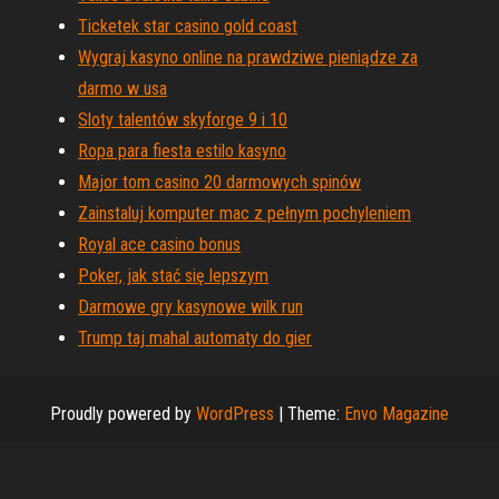
Ticketek star casino gold coast
Wygraj kasyno online na prawdziwe pieniądze za
darmo w usa
Sloty talentów skyforge 9 i 10
Ropa para fiesta estilo kasyno
Major tom casino 20 darmowych spinów
Zainstaluj komputer mac z pełnym pochyleniem
Royal ace casino bonus
Poker, jak stać się lepszym
Darmowe gry kasynowe wilk run
Trump taj mahal automaty do gier
Proudly powered by
WordPress
|
Theme:
Envo Magazine