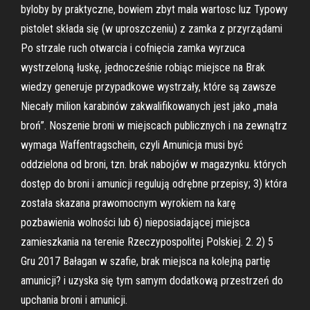
byloby by praktyczne, bowiem zbyt mala wartosc luz Typowy
pistolet składa się (w uproszczeniu) z zamka z przyrządami
Po strzale ruch otwarcia i cofnięcia zamka wyrzuca
wystrzeloną łuskę, jednocześnie robiąc miejsce na Brak
wiedzy generuje przypadkowe wystrzały, które są zawsze
Niecały milion karabinów zakwalifikowanych jest jako „mała
broń”. Noszenie broni w miejscach publicznych i na zewnątrz
wymaga Waffentragschein, czyli Amunicja musi być
oddzielona od broni, tzn. brak nabojów w magazynku. których
dostęp do broni i amunicji regulują odrębne przepisy; 3) która
została skazana prawomocnym wyrokiem na karę
pozbawienia wolności lub 6) nieposiadającej miejsca
zamieszkania na terenie Rzeczypospolitej Polskiej. 2. 2) 5
Gru 2017 Bałagan w szafie, brak miejsca na kolejną partię
amunicji? i uzyska się tym samym dodatkową przestrzeń do
upchania broni i amunicji.