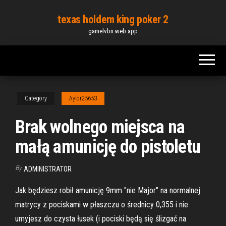
Skip
texas holdem king poker 2
to
gamelvbn.web.app
the
content
Category
Aylor25653
Brak wolnego miejsca na
małą amunicję do pistoletu
By
ADMINISTRATOR
Jak będziesz robił amunicję 9mm "nie Major" na normalnej
matrycy z pociskami w płaszczu o średnicy 0,355 i nie
umyjesz do czysta łusek (i pociski będą się ślizgać na